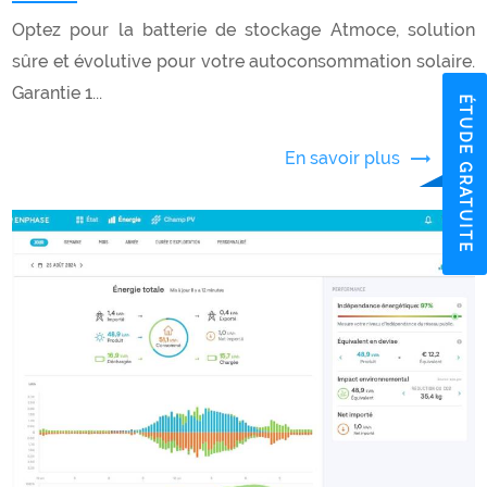
Optez pour la batterie de stockage Atmoce, solution
sûre et évolutive pour votre autoconsommation solaire.
Garantie 1...
É
U
D
E
G
R
A
T
U
I
T
T
E
En savoir plus